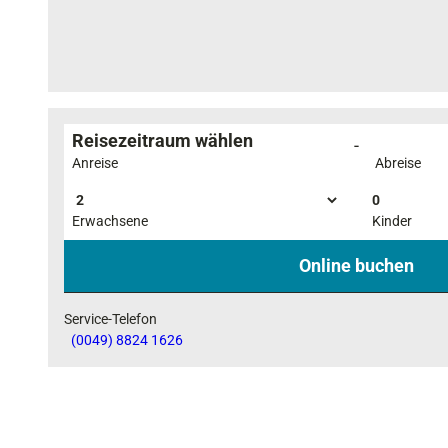
s
i
c
h
t
Reisezeitraum wählen
-
Anreise
Abreise
0
Erwachsene
Kinder
Online buchen
Service-Telefon
(0049) 8824 1626