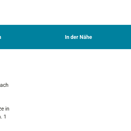
n
In der Nähe
nach
e in
. 1