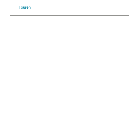
Touren
P