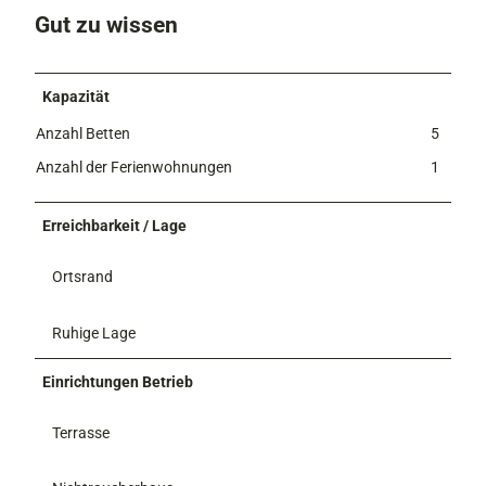
e
Gut zu wissen
H
o
a
m
Kapazität
a
t
Anzahl Betten
5
"
Anzahl der Ferienwohnungen
1
Erreichbarkeit / Lage
Ortsrand
Ruhige Lage
Einrichtungen Betrieb
Terrasse