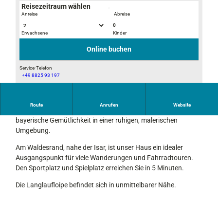
Reisezeitraum wählen
-
Anreise
Abreise
0
Erwachsene
Kinder
D
E
e
s
Online buchen
t
s
a
b
Service-Telefon
+49 8825 93 197
i
e
F
l
r
e
f
e
r
Route
Anrufen
Website
o
i
Unser Ferienhaus "Mei Hoamat" präsentiert 140 qm
i
t
c
bayerische Gemütlichkeit in einer ruhigen, malerischen
e
o
h
Umgebung.
n
F
W
h
Am Waldesrand, nahe der Isar, ist unser Haus ein idealer
l
o
a
Ausgangspunkt für viele Wanderungen und Fahrradtouren.
u
h
u
Den Sportplatz und Spielplatz erreichen Sie in 5 Minuten.
r
n
s
k
Die Langlaufloipe befindet sich in unmittelbarer Nähe.
"
ü
M
c
e
h
i