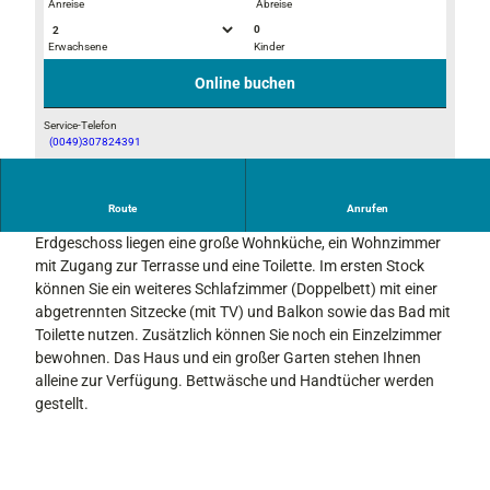
Anreise
Abreise
0
Erwachsene
Kinder
H
A
a
b
Online buchen
u
e
s
n
Service-Telefon
(0049)307824391
i
d
H
m
s
a
W
t
u
Route
Anrufen
i
i
Im Haus Weber stehen Ihnen etwa 85 qm zur Verfügung. Im
s
n
m
Erdgeschoss liegen eine große Wohnküche, ein Wohnzimmer
i
t
m
mit Zugang zur Terrasse und eine Toilette. Im ersten Stock
m
e
u
können Sie ein weiteres Schlafzimmer (Doppelbett) mit einer
S
r
n
abgetrennten Sitzecke (mit TV) und Balkon sowie das Bad mit
o
g
Toilette nutzen. Zusätzlich können Sie noch ein Einzelzimmer
m
bewohnen. Das Haus und ein großer Garten stehen Ihnen
m
alleine zur Verfügung. Bettwäsche und Handtücher werden
e
gestellt.
r