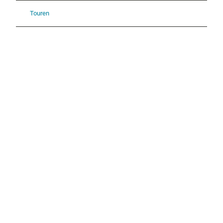
Touren
P