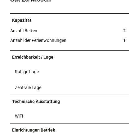
w
i
o
n
h
s
Kapazität
n
w
z
Anzahl Betten
2
o
i
h
Anzahl der Ferienwohnungen
1
m
n
m
z
e
Erreichbarkeit / Lage
i
r
m
m
Ruhige Lage
e
r
Zentrale Lage
Technische Ausstattung
WiFi
Einrichtungen Betrieb