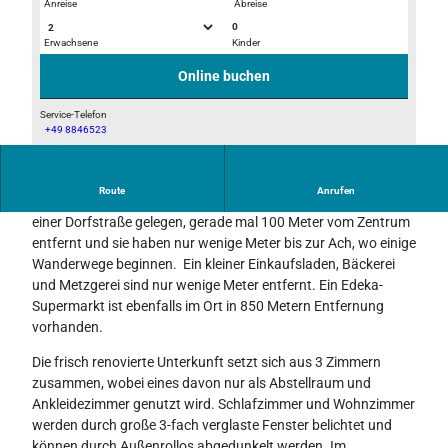
Anreise
Abreise
0
Erwachsene
Kinder
W
E
o
i
Online buchen
h
n
n
g
Service-Telefon
+49 8846523
u
a
B
n
n
e
g
g
i
Route
Anrufen
s
s
Unsere Ferienwohnung befindet sich im Herzen Uffings an
m
e
f
einer Dorfstraße gelegen, gerade mal 100 Meter vom Zentrum
K
i
l
entfernt und sie haben nur wenige Meter bis zur Ach, wo einige
e
n
u
Wanderwege beginnen. Ein kleiner Einkaufsladen, Bäckerei
r
g
r
und Metzgerei sind nur wenige Meter entfernt. Ein Edeka-
l
a
Supermarkt ist ebenfalls im Ort in 850 Metern Entfernung
n
vorhanden.
g
Die frisch renovierte Unterkunft setzt sich aus 3 Zimmern
zusammen, wobei eines davon nur als Abstellraum und
Ankleidezimmer genutzt wird. Schlafzimmer und Wohnzimmer
werden durch große 3-fach verglaste Fenster belichtet und
können durch Außenrollos abgedunkelt werden. Im