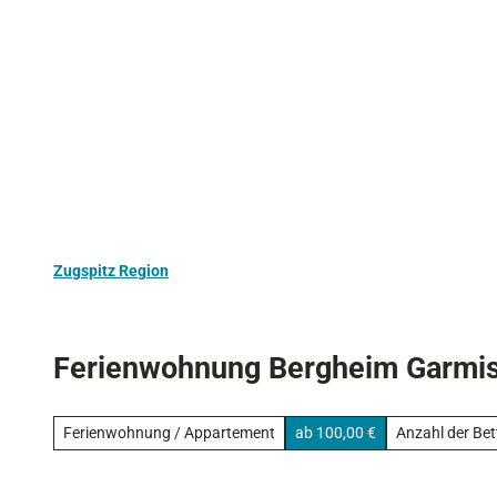
Z
Aktivurlaub
Kultur
Ausflugstipps
u
m
I
n
h
a
l
t
Zugspitz Region
Ferienwohnung Bergheim Garmi
Ferienwohnung / Appartement
ab 100,00 €
Anzahl der Bet