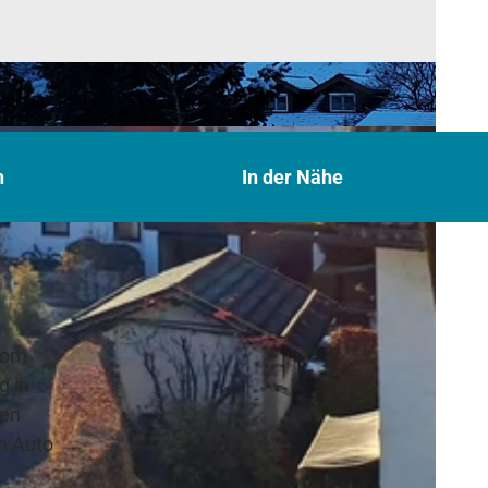
n
In der Nähe
vom
g in
ten
em Auto