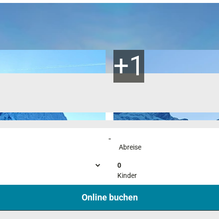
-
Abreise
0
Kinder
Online buchen