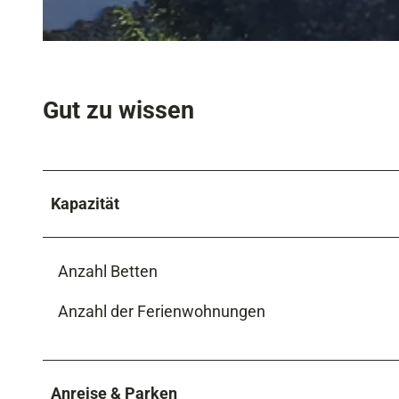
7
0
2
8
0
2
Gut zu wissen
4
1
1
1
Kapazität
6
_
1
Anzahl Betten
4
Anzahl der Ferienwohnungen
4
5
4
2
Anreise & Parken