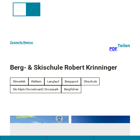
Z
u
Suche
Menü
m
I
n
h
a
Zugspitz Region
Teilen
PDF
l
t
Berg- & Skischule Robert Krinninger
Skiverleih
Klettern
Langlauf
Bergsport
Skischule
Ski-Alpin/Snowboard/ Snowpark
Bergführer