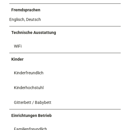
2
Fremdsprachen
1
Englisch, Deutsch
Technische Ausstattung
WiFi
Kinder
Kinderfreundlich
Kinderhochstuhl
Gitterbett / Babybett
Einrichtungen Betrieb
Familienfreundlich