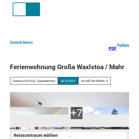
Z
u
Suche
Menü
m
I
n
h
a
Zugspitz Region
Teilen
PDF
l
t
Ferienwohnung Großa Waxlstoa / Mahr
Ferienwohnung / Appartement
ab 65,99 €
Anzahl der Betten: 4
Reisezeitraum wählen
-