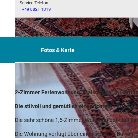
Service-Telefon
+49 8821 1319
© fb
Fotos & Karte
2-Zimmer Ferienwohnung "Maisonette" in Garmi
Die stilvoll und gemütlich eingerichtete Ferienw
Die sehr schöne 1,5-Zimmer Wohnung befindet sic
Die Wohnung verfügt über einen schönen Balkon. 