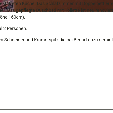
gestatteten Küche. Das Schlafzimmer mit Doppelbett erre
 Das gepflegte Duschbad mit Toilette ist neu renoviert
Höhe 160cm).
l 2 Personen.
n Schneider und Kramerspitz die bei Bedarf dazu gemiet