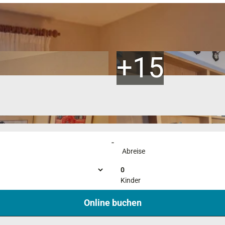
-
Abreise
0
Kinder
Online buchen