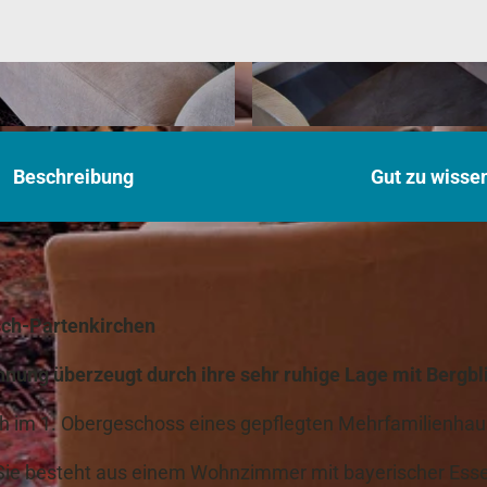
© fb
Beschreibung
Gut zu wisse
sch-Partenkirchen
ohnung überzeugt durch ihre sehr ruhige Lage mit Bergbl
h im 1. Obergeschoss eines gepflegten Mehrfamilienhau
Sie besteht aus einem Wohnzimmer mit bayerischer Ess