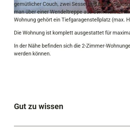
gemütlicher Couch, zwei Sessel und einer vollaus
man über einer Wendeltreppe aus dem Wohnzimmer.
© fb
Wohnung gehört ein Tiefgaragenstellplatz (max. 
Die Wohnung ist komplett ausgestattet für maxima
In der Nähe befinden sich die 2-Zimmer-Wohnunge
werden können.
Gut zu wissen