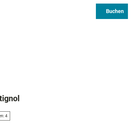
Regional & Genuss
Infos
Buchen
Suche
tignol
en: 4