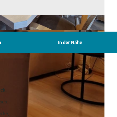
n
In der Nähe
ick
.
ses.
ecke,