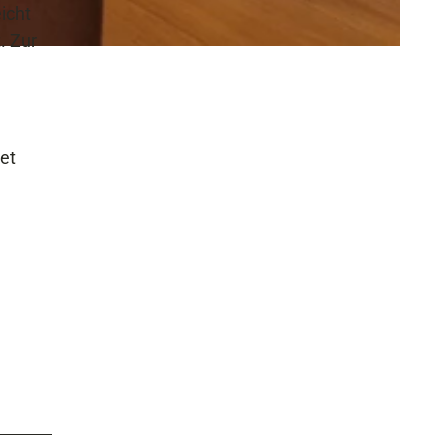
icht
. Zur
et