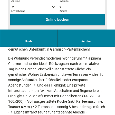
Anreise
Abreise
0
Erwachsene
Kinder
7
7
6
6
Online buchen
3
3
9
9
0
0
7
4
4
Route
Anrufen
5
Willkommen in der Ferienwohnung NiLo – deiner stilvollen und
9
9
8
gemütlichen Unterkunft in Garmisch-Partenkirchen!
6
6
9
5
7
Die Wohnung verbindet modernes Wohngefühl mit alpinem
2
Charme und ist der ideale Rückzugsort nach einem aktiven
7
Tag in den Bergen. eine voll ausgestattete Küche, ein
3
gemütlicher Wohn-/Essbereich und zwei Terrassen – ideal für
0
sonnige Spätaufsteher-Frühstücke oder entspannte
7
Abendstunden. ‍♀️ Und das Highlight: Eine private
Infrarotsauna – perfekt zum Abschalten und Regenerieren.
Highlights: • ️ 2 Schlafzimmer mit Doppelbetten (140x200 &
160x200) • ️ Voll ausgestattete Küche (inkl. Kaffeemaschine,
Toaster u.v.m.) • 2 Terrassen – sonnig & besonders gemütlich
• ‍♀️ Eigene Infrarotsauna für entspannte Abende • ️