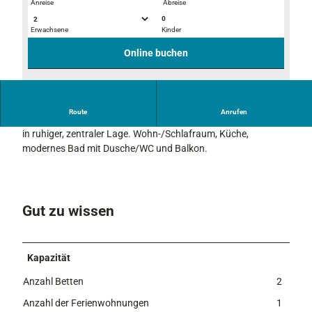
Anreise
Abreise
0
Erwachsene
Kinder
B
B
a
a
Online buchen
d
d
H
Route
Anrufen
a
Gemütliche, in bayerischem Stil eingerichtete Ferienwohnung
u
in ruhiger, zentraler Lage. Wohn-/Schlafraum, Küche,
s
modernes Bad mit Dusche/WC und Balkon.
S
o
m
m
Gut zu wissen
e
r
Kapazität
Anzahl Betten
2
Anzahl der Ferienwohnungen
1