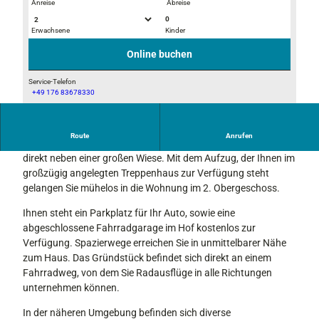
Anreise
Abreise
0
Erwachsene
Kinder
© Schüle
© Schüle
Online buchen
Service-Telefon
+49 176 83678330
© Schüle
Route
Anrufen
Die Ferienwohnung befindet sich in einem Mehrfamilienhaus
direkt neben einer großen Wiese. Mit dem Aufzug, der Ihnen im
großzügig angelegten Treppenhaus zur Verfügung steht
gelangen Sie mühelos in die Wohnung im 2. Obergeschoss.
Ihnen steht ein Parkplatz für Ihr Auto, sowie eine
abgeschlossene Fahrradgarage im Hof kostenlos zur
Verfügung. Spazierwege erreichen Sie in unmittelbarer Nähe
zum Haus. Das Gründstück befindet sich direkt an einem
Fahrradweg, von dem Sie Radausflüge in alle Richtungen
unternehmen können.
In der näheren Umgebung befinden sich diverse