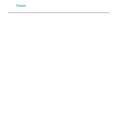
Touren
P