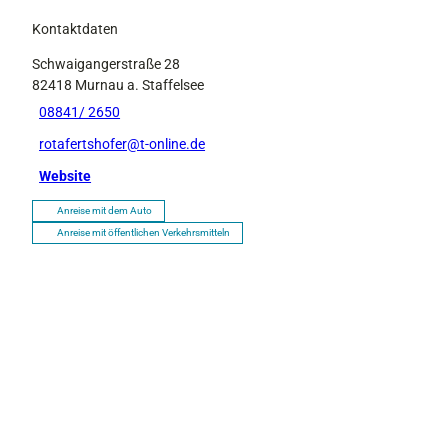
k
l
Kontaktdaten
e
Schwaigangerstraße 28
i
82418
Murnau a. Staffelsee
n
.
08841/ 2650
j
rotafertshofer@t-online.de
p
g
Website
Anreise mit dem Auto
Anreise mit öffentlichen Verkehrsmitteln