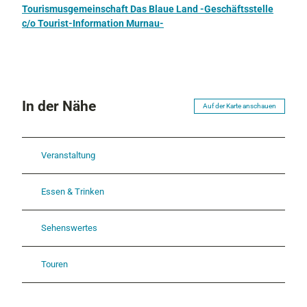
l
Tourismusgemeinschaft Das Blaue Land -Geschäftsstelle
l
c/o Tourist-Information Murnau-
a
g
e
B
L
In der Nähe
A
Auf der Karte anschauen
U
E
R
Veranstaltung
R
E
Essen & Trinken
I
T
E
Sehenswertes
R
S
Touren
A
T
T