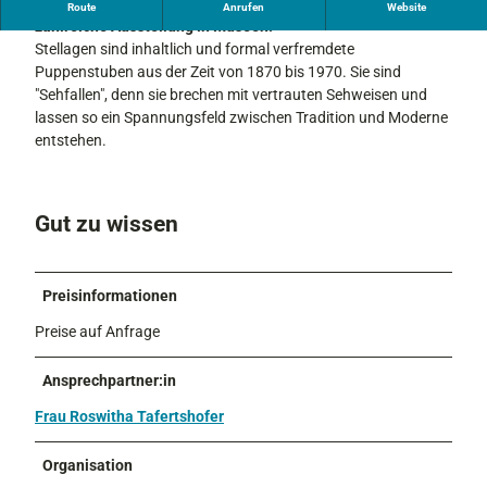
Roswitha Tafertshofer entwickelt Stellagen und hat
Route
Anrufen
Website
w
zahlreiche Ausstellung in Museen.
i
Stellagen sind inhaltlich und formal verfremdete
t
Puppenstuben aus der Zeit von 1870 bis 1970. Sie sind
h
"Sehfallen", denn sie brechen mit vertrauten Sehweisen und
a
lassen so ein Spannungsfeld zwischen Tradition und Moderne
T
entstehen.
a
f
e
Gut zu wissen
r
t
s
h
Preisinformationen
o
Preise auf Anfrage
f
e
Ansprechpartner:in
r
-
Frau Roswitha Tafertshofer
S
t
Organisation
e