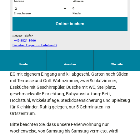
Anreise
Abreise
0
Erwachsene
Kinder
G
© Utz
r
Online buchen
u
n
Service-Telefon
+49 8821 8966
d
Bestehen Fragen zur Unterkunft?
© Utz
r
i
s
Route
Anrufen
Website
Neu renovierte 75 m² Ferienwohnung (3 Zi., Esskü., Bad) im
s
EG mit eigenem Eingang und kl. abgeschl. Garten nach Süden
mit Terrasse und Grill. Wohnzimmer, zwei Schlafzimmer,
Essküche mit Geschirrspüler, Dusche mit WC, Stellplatz,
geschmackvolle Einrichtung, Babyausstattung: Bett,
Hochstuhl, Wickelauflage, Steckdosensicherung und Spielzeug
für Kleinkinder. Ruhig gelegen, nur 5 Gehminuten ins
Ortszentrum.
Bitte beachten Sie, dass unsere Ferienwohnung nur
wochenweise, von Samstag bis Samstag vermietet wird!