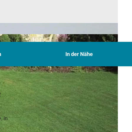
n
In der Nähe
2
, in