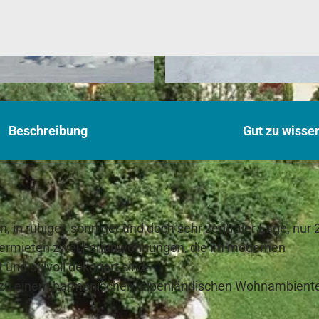
D
S
Beschreibung
C
Gut zu wisse
N
2
6
8
3
, in ruhiger, sonniger und doch sehr zentraler Lage, nur 
 vermieten zwei Ferienwohnungen, die im modernen
und stilvoll dekoriert sind.
h zu einem harmonischen, alpenländischen Wohnambiente