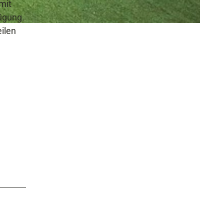
mit
fügung.
ilen