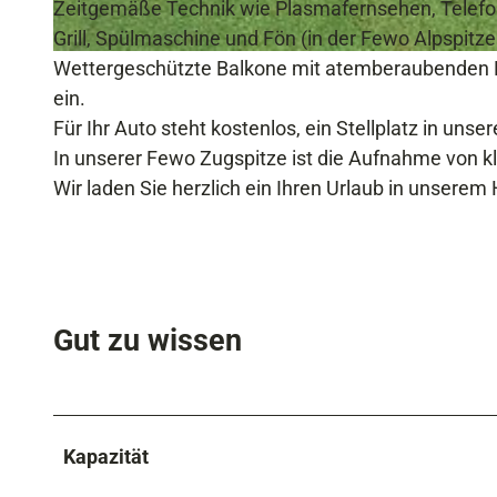
n
Zeitgemäße Technik wie Plasmafernsehen, Telefon,
i
Grill, Spülmaschine und Fön (in der Fewo Alpspitz
H
m
Wettergeschützte Balkone mit atemberaubenden Bl
a
W
ein.
u
i
Für Ihr Auto steht kostenlos, ein Stellplatz in un
s
n
In unserer Fewo Zugspitze ist die Aufnahme von k
S
t
Wir laden Sie herzlich ein Ihren Urlaub in unsere
e
e
b
r
a
k
s
l
Gut zu wissen
t
e
i
i
a
d
n
Kapazität