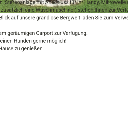
 Stereoanlage mit Anschluss für Ihr Handy, Mikrowelle 
e zusätzlich eine Waschmaschine!) stehen Ihnen zur Ver
ick auf unsere grandiose Bergwelt laden Sie zum Verwe
serem geräumigen Carport zur Verfügung.
leinen Hunden gerne möglich!
m Hause zu genießen.