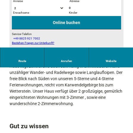
Anreise
Abreise
0
Erwachsene
Kinder
H
r
a
e
Online buchen
u
F
s
a
Service-Telefon
+49 8825 921 7002
a
h
Bestehen Fragen zur Unterkunft?
T
n
r
e
s
r
r
i
a
Im oberbayerischen Alpen-Dorf Krün bei Mittenwald: Unser
Route
Anrufen
Website
r
c
d
Haus liegt zentral und doch sehr ruhig in unmittelbarer Nähe
a
h
s
unzähliger Wander- und Radelwege sowie Langlaufloipen. Der
s
t
c
freie Blick nach Süden von unseren 5-Sterne und 4-Sterne
s
S
h
Ferienwohnungen, reicht vom Karwendelgebirge bis zum
e
ü
u
Wetterstein. Unser Haus verfügt über 2 großzügige, gemütlich
S
d
p
eingerichteten Wohnungen mit 3-Zimmer , sowie eine
o
p
wunderschöne 2-Zimmerwohnung.
i
e
e
n
r
n
Gut zu wissen