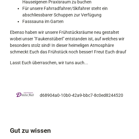
Hauseigenen Praxisraum zu buchen
b
Für unsere Fahrradfahrer/Skifahrer steht ein
c
abschliessbarer Schuppen zur Verfügung
7
Fasssauna im Garten
-
Ebenso haben wir unsere Frühstücksräume neu gestaltet
8
wobei unser "Faukenstüberl" entstanden ist, auf welches wir
c
besonders stolz sind! In dieser heimeligen Atmosphäre
0
schmeckt Euch das Frühstück noch besser! Freut Euch drauf
e
d
Lasst Euch überraschen, wir tuns auch...
8
2
4
4
5
d68904a0-10b0-42a9-bbc7-8c0ed8244520
2
0
Gut zu wissen