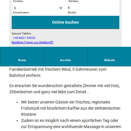
Anreise
Abreise
0
Erwachsene
Kinder
d
G
6
ä
Online buchen
8
s
9
t
Service-Telefon
+49 8821 55020
0
e
Bestehen Fragen zur Unterkunft?
I
4
h
M
a
a
G
0
u
Route
Anrufen
Website
_
Generationenwechsel im Debicher Wastl, alteingeführter
-
s
2
Familienbetrieb mit frischem Wind, 5 Gehminuten vom
1
D
0
Bahnhof entfernt
0
e
7
b
b
Es erwarten Sie wunderschön gestaltete Zimmer mit viel Holz,
7
0
i
Zirbenbetten und ganz viel liebe zum Detail...
-
c
4
h
Wir bieten unseren Gästen ein frisches, regionales
2
e
Frühstück mit köstlichem Kaffee aus der einheimischen
a
r
Rösterei
9
3
Zudem ist es möglich nach einem sportlichen Tag oder
-
zur Entspannung eine wohltuende Massage in unserem
b