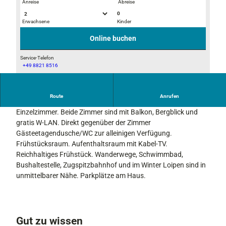
Anreise
Abreise
0
Erwachsene
Kinder
F
F
r
r
Online buchen
ü
ü
h
h
Service-Telefon
+49 8821 8516
s
s
H
t
t
a
ü
ü
u
Route
Anrufen
c
c
Familiäres Haus in zentraler Lage. 1 Doppelzimmer und 1
s
k
k
Einzelzimmer. Beide Zimmer sind mit Balkon, Bergblick und
a
s
s
gratis W-LAN. Direkt gegenüber der Zimmer
n
r
r
Gästeetagendusche/WC zur alleinigen Verfügung.
s
a
a
Frühstücksraum. Aufenthaltsraum mit Kabel-TV.
i
u
u
Reichhaltiges Frühstück. Wanderwege, Schwimmbad,
c
m
m
Bushaltestelle, Zugspitzbahnhof und im Winter Loipen sind in
h
unmittelbarer Nähe. Parkplätze am Haus.
t
Gut zu wissen