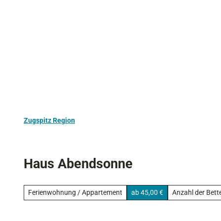
Z
Aktivurlaub
Kultur
Ausflugstipps
u
m
I
n
h
a
l
t
Zugspitz Region
Haus Abendsonne
Ferienwohnung / Appartement
ab 45,00 €
Anzahl der Bett