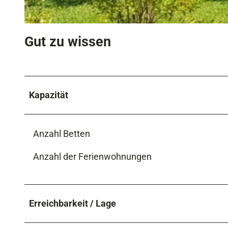
b
e
H
r
Gut zu wissen
a
g
u
s
S
Kapazität
o
m
m
Anzahl Betten
e
r
Anzahl der Ferienwohnungen
Erreichbarkeit / Lage