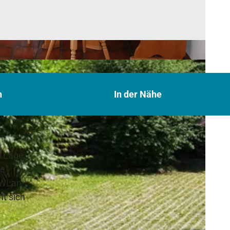
n
In der Nähe
r Lage
ie
 WLan-
ht sich