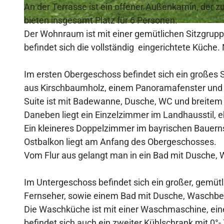
t
An der Terrasse ist ein offener Außenkamin, der 
bieten insgesamt Platz für 6 Personen.
G
Der Wohnraum ist mit einer gemütlichen Sitzgrupp
a
befindet sich die vollständig eingerichtete Küche
r
t
Im ersten Obergeschoss befindet sich ein großes 
e
aus Kirschbaumholz, einem Panoramafenster und e
n
Suite ist mit Badewanne, Dusche, WC und breitem
a
Daneben liegt ein Einzelzimmer im Landhausstil, e
n
Ein kleineres Doppelzimmer im bayrischen Bauernst
s
Ostbalkon liegt am Anfang des Obergeschosses.
i
Vom Flur aus gelangt man in ein Bad mit Dusche
c
h
Im Untergeschoss befindet sich ein großer, gemüt
t
Fernseher, sowie einem Bad mit Dusche, Waschbec
Die Waschküche ist mit einer Waschmaschine, ein
befindet sich auch ein zweiter Kühlschrank mit 0°-