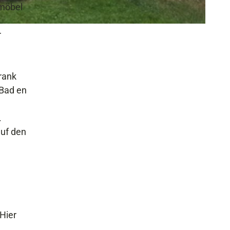
nmöbel
r
rank
 Bad en
.
auf den
Hier