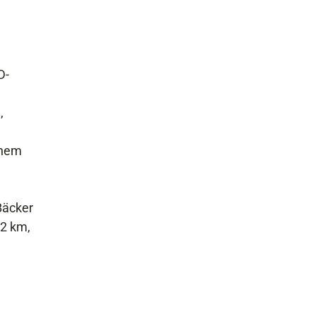
D-
,
chem
Bäcker
,2 km,