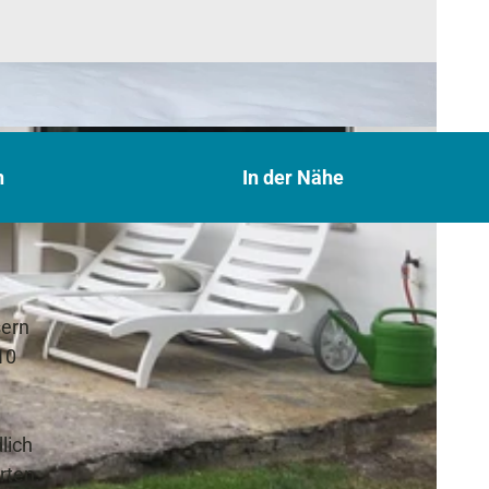
n
In der Nähe
sern
10
lich
rten.