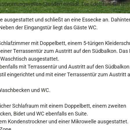
t
zu stimmungsvollen Stunden einlädt. Die Edelstahl Garte
,
W
e ausgestattet und schließt an eine Essecke an. Dahinte
i
. Neben der Eingangstür liegt das Gäste WC.
n
t
Schlafzimmer mit Doppelbett, einem 5-türigen Kleidersch
e
iner Terrassentür zum Austritt auf den Südbalkon. Das
r
 Waschtisch ausgestattet.
benfalls mit Terrassentür und Austritt auf den Südbalkon
il eingerichtet und mit einer Terrassentür zum Austritt 
, Waschbecken und WC.
licher Schlafraum mit einem Doppelbett, einem zweiten
ken, Bidet und WC ebenfalls en Suite.
em Kondenstrockner und einer Mikrowelle ausgestattet. 
 Zone.