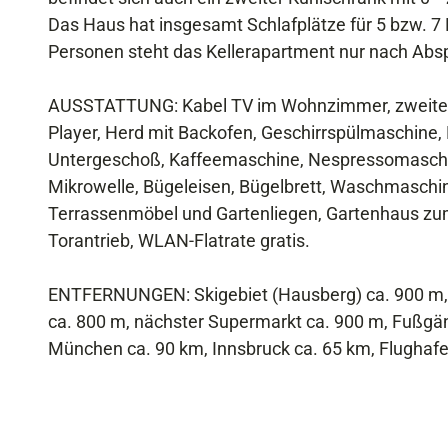
Das Haus hat insgesamt Schlafplätze für 5 bzw. 7
Personen steht das Kellerapartment nur nach Abs
AUSSTATTUNG: Kabel TV im Wohnzimmer, zweiter F
Player, Herd mit Backofen, Geschirrspülmaschine, K
Untergeschoß, Kaffeemaschine, Nespressomaschine
Mikrowelle, Bügeleisen, Bügelbrett, Waschmaschin
Terrassenmöbel und Gartenliegen, Gartenhaus zum
Torantrieb, WLAN-Flatrate gratis.
ENTFERNUNGEN: Skigebiet (Hausberg) ca. 900 m, Z
ca. 800 m, nächster Supermarkt ca. 900 m, Fußgä
München ca. 90 km, Innsbruck ca. 65 km, Flughaf