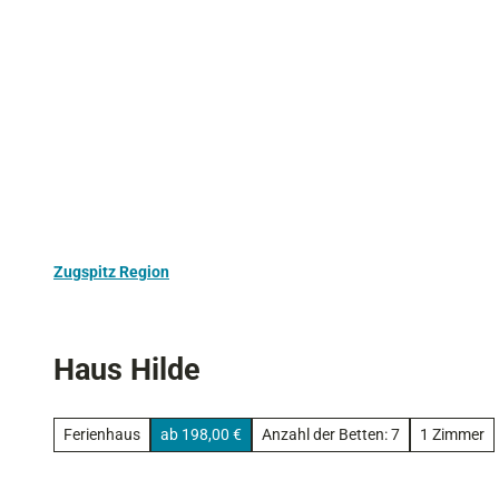
Z
Aktivurlaub
Kultur
Ausflugstipps
u
m
I
n
h
a
l
t
Zugspitz Region
Haus Hilde
Ferienhaus
ab 198,00 €
Anzahl der Betten: 7
1 Zimmer