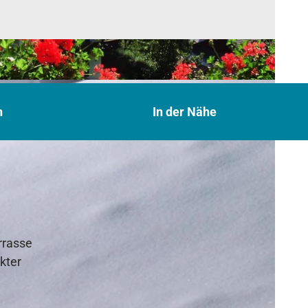
n
In der Nähe
rrasse
kter