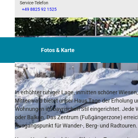
Service-Telefon
+49 8825 92 1525
© Regina Niebauer
Fotos & Karte
In erhöhter ruhiger Lage, inmitten schöner Wiese
Mittenwald bietet unser Haus Tage der Erholung 
Wohnungen im bayrischen Stil eingerichtet. Jede
oder Balkon. Das Zentrum (Fußgängerzone) erreich
Ausgangspunkt für Wander-, Berg- und Radtouren.