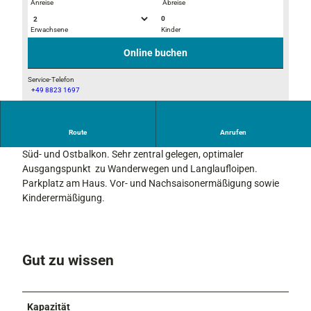
Anreise
Abreise
0
Erwachsene
Kinder
H
H
a
a
Online buchen
u
u
s
s
Service-Telefon
+49 8823 1697
2
3
H
a
u
Route
Anrufen
Ruhige, schöne Lage mit freiem, herrlichen Bergblick. Großer
s
Süd- und Ostbalkon. Sehr zentral gelegen, optimaler
1
Ausgangspunkt zu Wanderwegen und Langlaufloipen.
Parkplatz am Haus. Vor- und Nachsaisonermäßigung sowie
Kinderermäßigung.
Gut zu wissen
Kapazität