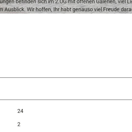
ngen befinden sich im 2.OG mit offenen Galerien, viel Li
7
sblick. Wir hoffen, Ihr habt genauso viel Freude dara
1
2
24
2