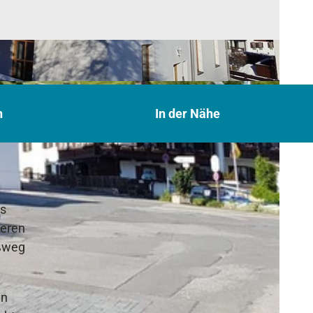
n
In der Nähe
es
beren
ußweg
.
en