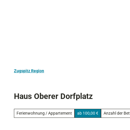
Z
Aktivurlaub
Kultur
Ausflugstipps
u
m
I
n
h
a
l
t
Zugspitz Region
Haus Oberer Dorfplatz
Ferienwohnung / Appartement
ab 100,00 €
Anzahl der Bet