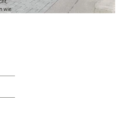
cht,
n wie