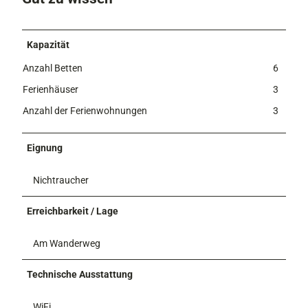
c
a
h
r
t
t
Kapazität
s
e
k
Anzahl Betten
6
0
a
0
Ferienhäuser
3
r
7
Anzahl der Ferienwohnungen
3
t
e
0
Eignung
0
2
Nichtraucher
Erreichbarkeit / Lage
Am Wanderweg
Technische Ausstattung
WiFi