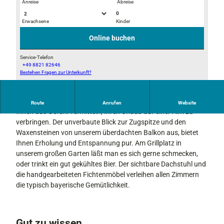
Anreise
Abreise
0
Erwachsene
Kinder
B
b
i
i
Online buchen
l
l
d
d
Service-Telefon
+49 8821 82646
e
e
Bestehen Fragen zur Unterkunft?
B
r
r
i
f
p
l
ü
e
Unsere idyllisch ruhige Lage am Fußweg zur Neuneralm wird
Route
Anrufen
Website
d
r
t
Ihnen das Gefühl vermitteln, Ihren Urlaub auf einer Alm zu
e
W
e
verbringen. Der unverbaute Blick zur Zugspitze und den
r
e
r
Waxensteinen von unserem überdachten Balkon aus, bietet
f
i
s
Ihnen Erholung und Entspannung pur. Am Grillplatz in
ü
h
a
unserem großen Garten läßt man es sich gerne schmecken,
r
n
u
oder trinkt ein gut gekühltes Bier. Der sichtbare Dachstuhl und
W
a
t
die handgearbeiteten Fichtenmöbel verleihen allen Zimmern
e
c
o
die typisch bayerische Gemütlichkeit.
i
h
1
h
t
1
n
s
1
a
Gut zu wissen
k