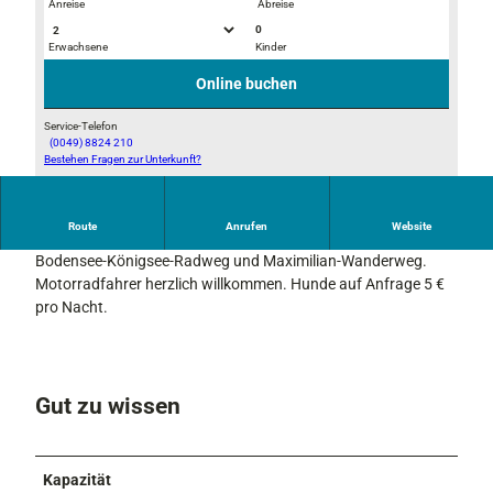
Anreise
Abreise
0
Erwachsene
Kinder
G
G
a
a
Online buchen
s
s
t
t
Service-Telefon
(0049) 8824 210
s
s
Bestehen Fragen zur Unterkunft?
H
t
t
a
u
u
u
b
b
Route
Anrufen
Website
s
Idyllische Lage mit Bergblick, direkt an der Loisach. Direkt am
e
e
a
Bodensee-Königsee-Radweg und Maximilian-Wanderweg.
2
n
Motorradfahrer herzlich willkommen. Hunde auf Anfrage 5 €
s
pro Nacht.
i
c
h
t
Gut zu wissen
Kapazität