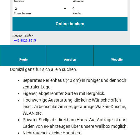
Anreise
Abreise
0
Erwachsene
Kinder
B
E
e
i
Online buchen
r
n
g
g
Service-Telefon
+49 8823 2515
b
a
K
l
n
a
i
g
r
Route
Anrufen
Website
c
m
Unser "Karwendel-Chalet" ist ideal für 1-2 Personen, die ein
w
k
i
Domizil ganz für sich allein suchen.
e
t
n
Separates Ferienhaus (40 qm) in ruhiger und dennoch
G
d
zentraler Lage.
a
e
Eigener, abgetrennter Garten mit Bergblick.
r
l
Hochwertige Ausstattung, die keine Wünsche offen
t
C
lässt: Zirbenschlafzimmer, geräumige Walk-in-Dusche,
e
h
WLAN etc.
n
a
Privater Stellplatz direkt am Haus. Auf Anfrage ist das
l
Laden von e-Fahrzeugen über unsere Wallbox möglich.
e
Nichtraucher / keine Haustiere.
t