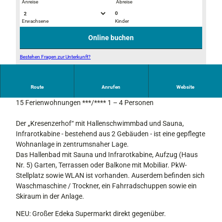
Anreise
Abreise
0
Erwachsene
Kinder
H
2
a
0
Online buchen
u
2
s
6
Bestehen Fragen zur Unterkunft?
W
_
H
i
1
a
n
Route
Anrufen
Website
Kresenzerhof mit Hallenschwimmbad, Kresenzerweg 3/5
u
t
15 Ferienwohnungen ***/**** 1 – 4 Personen
s
e
S
r
Der „Kresenzerhof“ mit Hallenschwimmbad und Sauna,
o
Infrarotkabine - bestehend aus 2 Gebäuden - ist eine gepflegte
m
Wohnanlage in zentrumsnaher Lage.
m
Das Hallenbad mit Sauna und Infrarotkabine, Aufzug (Haus
e
Nr. 5) Garten, Terrassen oder Balkone mit Mobiliar. PkW-
r
Stellplatz sowie WLAN ist vorhanden. Auserdem befinden sich
Waschmaschine / Trockner, ein Fahrradschuppen sowie ein
Skiraum in der Anlage.
NEU: Großer Edeka Supermarkt direkt gegenüber.