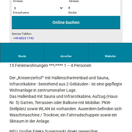
Anreise
Abreise
0
Erwachsene
Kinder
M
2
a
0
Online buchen
i
1
g
0
Service-Telefon
+49 8823 1742
l
0
M
_
4
a
0
4
i
Route
Anrufen
Website
9
_
Kresenzerhof mit Hallenschwimmbad, Kresenzerweg 3/5
g
1
15 Ferienwohnungen ***/**** 1 – 4 Personen
l
4
_
4
Der „Kresenzerhof“ mit Hallenschwimmbad und Sauna,
0
0
Infrarotkabine - bestehend aus 2 Gebäuden - ist eine gepflegte
2
h
Wohnanlage in zentrumsnaher Lage.
-
Das Hallenbad mit Sauna und Infrarotkabine, Aufzug (Haus
1
Nr. 5) Garten, Terrassen oder Balkone mit Mobiliar. PkW-
Stellplatz sowie WLAN ist vorhanden. Auserdem befinden sich
Waschmaschine / Trockner, ein Fahrradschuppen sowie ein
Skiraum in der Anlage.
NEU: Großer Edeka Supermarkt direkt gegenüber.