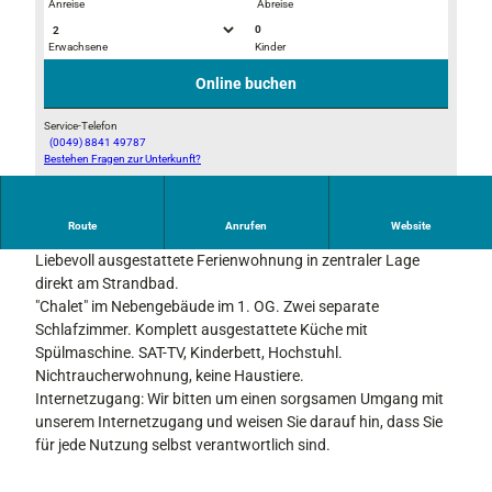
Anreise
Abreise
0
Erwachsene
Kinder
© Landhaus Staffelsee
© Landhaus Staffelsee
Online buchen
Service-Telefon
(0049) 8841 49787
Bestehen Fragen zur Unterkunft?
© Landhaus Staffelsee
Route
Anrufen
Website
Den Staffelsee erleben und genießen!
Liebevoll ausgestattete Ferienwohnung in zentraler Lage
direkt am Strandbad.
"Chalet" im Nebengebäude im 1. OG. Zwei separate
Schlafzimmer. Komplett ausgestattete Küche mit
Spülmaschine. SAT-TV, Kinderbett, Hochstuhl.
Nichtraucherwohnung, keine Haustiere.
Internetzugang: Wir bitten um einen sorgsamen Umgang mit
unserem Internetzugang und weisen Sie darauf hin, dass Sie
für jede Nutzung selbst verantwortlich sind.