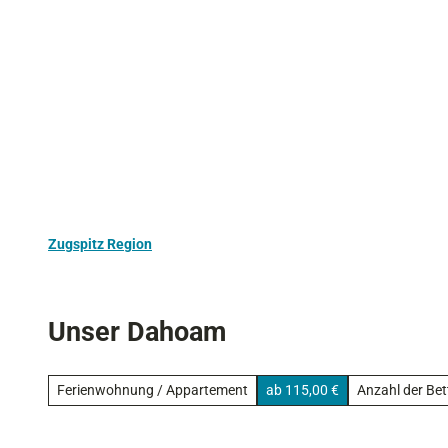
Z
Aktivurlaub
Kultur
Ausflugstipps
u
m
I
n
h
a
l
t
Zugspitz Region
Unser Dahoam
Ferienwohnung / Appartement
ab 115,00 €
Anzahl der Bet