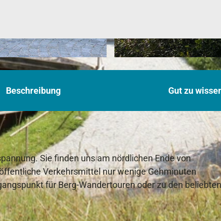
A
u
Beschreibung
s
Gut zu wisse
s
i
c
h
t
spannung. Sie finden uns am nördlichen Ende von
v
öffentliche Verkehrsmittel nur wenige Gehminuten
o
gangspunkt für Berg-Wandertouren oder zu den beliebte
m
B