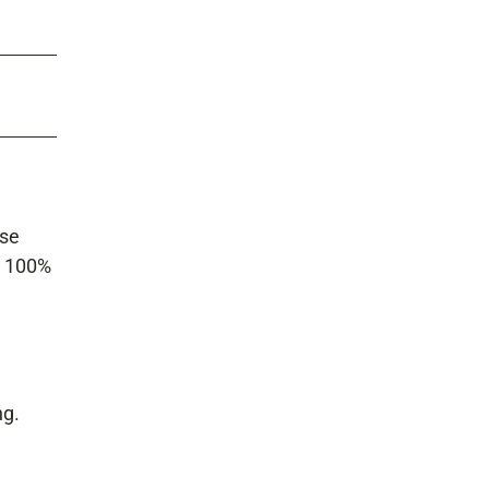
ise
t 100%
ng.