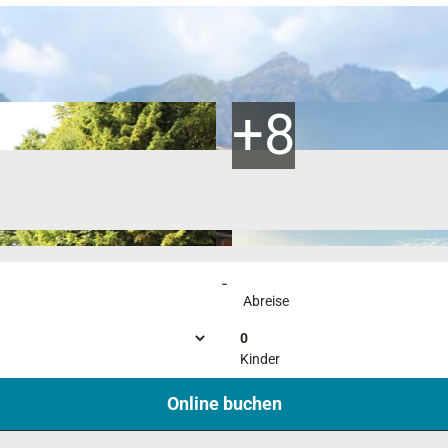
-
Abreise
0
Kinder
Online buchen