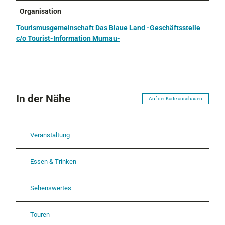
-
e
Organisation
W
r
Tourismusgemeinschaft Das Blaue Land -Geschäftsstelle
a
-
c/o Tourist-Information Murnau-
l
R
d
e
.
i
j
t
p
e
g
r
In der Nähe
Auf der Karte anschauen
.
j
p
Veranstaltung
g
Essen & Trinken
Sehenswertes
Touren