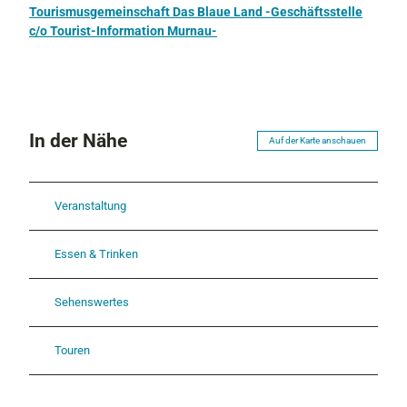
Tourismusgemeinschaft Das Blaue Land -Geschäftsstelle
.
p
c/o Tourist-Information Murnau-
j
g
p
g
In der Nähe
Auf der Karte anschauen
Veranstaltung
Essen & Trinken
Sehenswertes
Touren