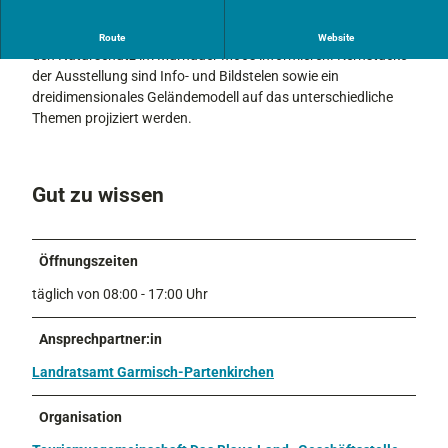
i
o
Auf einer Fläche von 27 qm können Sie sich über die Natur und
Route
Website
l
den Naturschutz im Murnauer Moos informieren. Kernstücke
o
der Ausstellung sind Info- und Bildstelen sowie ein
g
dreidimensionales Geländemodell auf das unterschiedliche
i
Themen projiziert werden.
s
c
h
Gut zu wissen
e
S
t
a
Öffnungszeiten
t
täglich von 08:00 - 17:00 Uhr
i
o
Ansprechpartner:in
n
.
Landratsamt Garmisch-Partenkirchen
j
p
Organisation
g