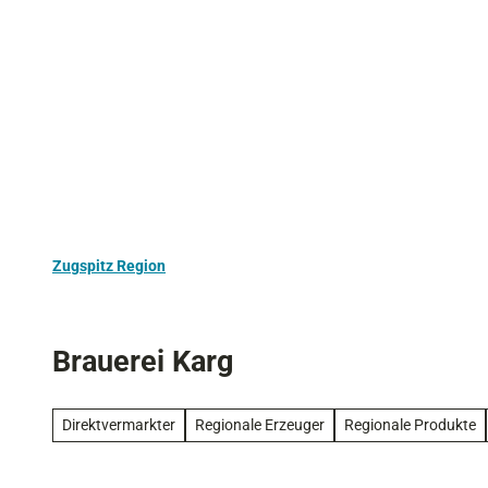
Z
Aktivurlaub
Kultur
Ausflugstipps
u
m
I
n
h
a
l
t
Zugspitz Region
Brauerei Karg
Direktvermarkter
Regionale Erzeuger
Regionale Produkte