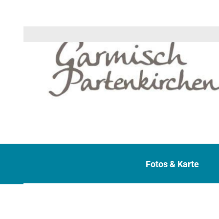
G
a
Fotos & Karte
P
a