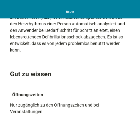
Jeder kann Leben retten!
Route
Ein Defibrillator (AED) ist ein kleines, kompaktes Gerät, das
den Herzrhythmus einer Person automatisch analysiert und
den Anwender bei Bedarf Schritt für Schritt anleitet, einen
lebensrettenden Defibrillationsschock abzugeben. Es ist so
entwickelt, dass es von jedem problemlos benutzt werden
kann.
Gut zu wissen
Öffnungszeiten
Nur zugänglich zu den Öffnungszeiten und bei
Veranstaltungen