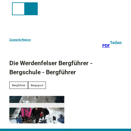
Z
u
Suche
Menü
m
I
n
h
a
Zugspitz Region
Teilen
PDF
l
t
Die Werdenfelser Bergführer -
Bergschule - Bergführer
Bergführer
Bergsport
© Werdenfesler Bergführer