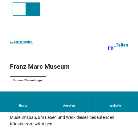
Z
u
Suche
Menü
m
I
n
h
a
Zugspitz Region
Teilen
PDF
l
t
Franz Marc Museum
Museen/Sammlungen
Das Franz Marc Museum Kochel wurde 1986 gegründet, 2008
Route
Anrufen
Website
entstand durch Umbau und Erweiterung ein neuer
Museumsbau, um Leben und Werk dieses bedeutenden
Künstlers zu würdigen.