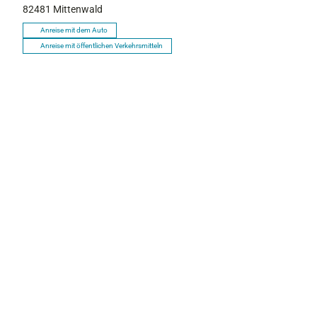
82481
Mittenwald
Anreise mit dem Auto
Anreise mit öffentlichen Verkehrsmitteln
P
r