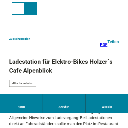
Z
u
Suche
Menü
m
I
n
h
a
Zugspitz Region
Teilen
PDF
l
t
Ladestation für Elektro-Bikes Holzer`s
Cafe Alpenblick
eBike Ladestation
Dieser Gastronomiebetrieb stellt Ihnen bei Verzehr im Lokal
Route
Anrufen
Website
Steckdosen zum Laden Ihres E-Bikes zur Verfügung.
Allgemeine Hinweise zum Ladevorgang: Bei Ladestationen
direkt an Fahrradständern sollte man den Platz im Restaurant