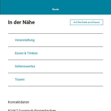
i
a
Route
k
e
In der Nähe
r
Auf der Karte anschauen
Veranstaltung
Essen & Trinken
Sehenswertes
Touren
Kontaktdaten
82467
Garmisch-Partenkirchen