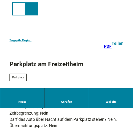
Z
u
Suche
Menü
m
I
n
h
a
Zugspitz Region
Teilen
PDF
l
t
Parkplatz am Freizeitheim
Parkplatz
Parkplatz in Zentrumsnähe mit 60 Stellplätzen.
Route
Anrufen
Website
Der Parkplatz ist gebührenfrei.
Zeitbegrenzung: Nein.
Darf das Auto über Nacht auf dem Parkplatz stehen? Nein.
Übernachtungsplatz: Nein