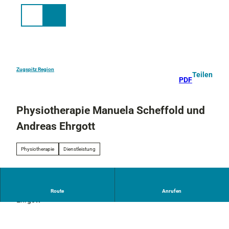
Z
u
Suche
Menü
m
I
n
h
a
Zugspitz Region
Teilen
PDF
l
t
Physiotherapie Manuela Scheffold und
Andreas Ehrgott
Physiotherapie
Dienstleistung
Praxis für Physiotherapie Manuela Scheffold und Andreas
Route
Anrufen
Ehrgott