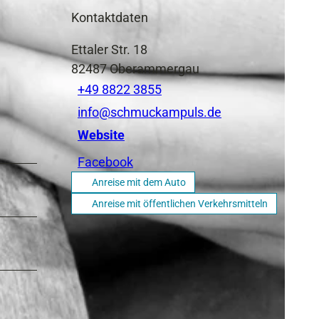
Kontaktdaten
Ettaler Str. 18
82487
Oberammergau
+49 8822 3855
info@schmuckampuls.de
Website
Facebook
Anreise mit dem Auto
Anreise mit öffentlichen Verkehrsmitteln