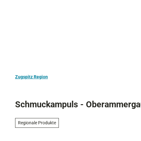
Z
Aktivurlaub
Kultur
Ausflugstipps
u
m
I
n
h
a
l
t
Zugspitz Region
Schmuckampuls - Oberammerga
Regionale Produkte