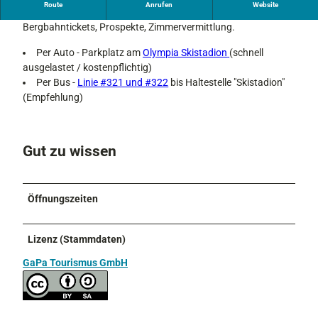
Route
Anrufen
Website
a
Auskunft von touristischen Informationen, Verkauf von
Bergbahntickets, Prospekte, Zimmervermittlung.
Per Auto - Parkplatz am
Olympia Skistadion
(schnell
ausgelastet / kostenpflichtig)
Per Bus -
Linie #321 und #322
bis Haltestelle "Skistadion"
(Empfehlung)
Gut zu wissen
Öffnungszeiten
Lizenz (Stammdaten)
GaPa Tourismus GmbH