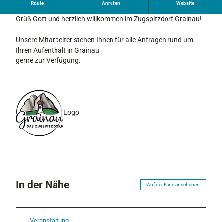
Touristinformation im Kurhaus Grainau - Hauptbüro
Route
Anrufen
Website
Grüß Gott und herzlich willkommen im Zugspitzdorf Grainau!
Unsere Mitarbeiter stehen Ihnen für alle Anfragen rund um
Ihren Aufenthalt in Grainau
gerne zur Verfügung.
Logo
In der Nähe
Auf der Karte anschauen
Veranstaltung