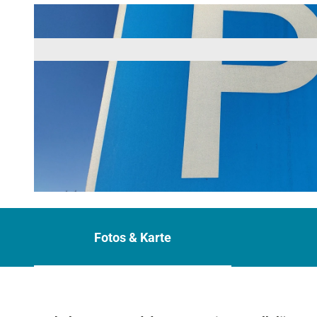
© KI-optimiert |
CC-BY-NC-ND
Fotos & Karte