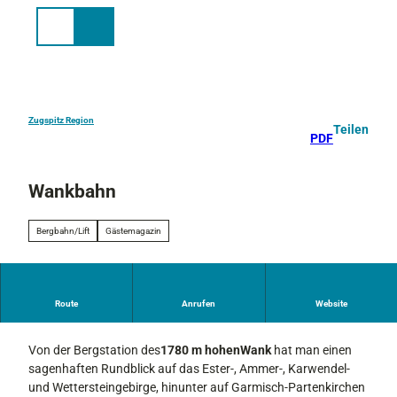
Z
u
Suche
Menü
m
I
n
h
a
Zugspitz Region
Teilen
PDF
l
t
Wankbahn
Bergbahn/Lift
Gästemagazin
Route
Anrufen
Website
Der Sonnenberg von Garmisch-Partenkirchen
Von der Bergstation des
1780 m hohen
Wank
hat man einen
sagenhaften Rundblick auf das Ester-, Ammer-, Karwendel-
und Wettersteingebirge, hinunter auf Garmisch-Partenkirchen