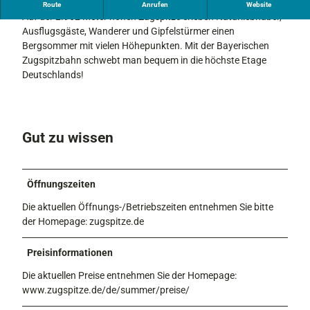
Erleben Sie Deutschlands höchsten Berg mit allen Sinnen.
Route
Anrufen
Website
Auf der 2.962 Meter hohen Zugspitze erleben Naturliebhaber,
Ausflugsgäste, Wanderer und Gipfelstürmer einen
Bergsommer mit vielen Höhepunkten. Mit der Bayerischen
Zugspitzbahn schwebt man bequem in die höchste Etage
Deutschlands!
Gut zu wissen
Öffnungszeiten
Die aktuellen Öffnungs-/Betriebszeiten entnehmen Sie bitte
der Homepage: zugspitze.de
Preisinformationen
Die aktuellen Preise entnehmen Sie der Homepage:
www.zugspitze.de/de/summer/preise/