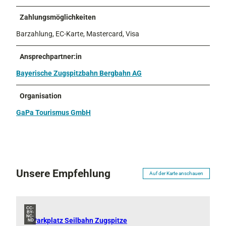
Zahlungsmöglichkeiten
Barzahlung, EC-Karte, Mastercard, Visa
Ansprechpartner:in
Bayerische Zugspitzbahn Bergbahn AG
Organisation
GaPa Tourismus GmbH
Unsere Empfehlung
Auf der Karte anschauen
CC-
BY-
NC-
Parkplatz Seilbahn Zugspitze
ND