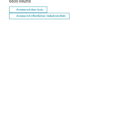
6600
Reutte
Anreise mit dem Auto
Anreise mit öffentlichen Verkehrsmitteln
P
r